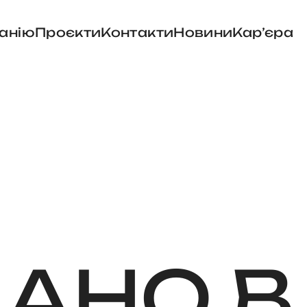
анію
Проєкти
Контакти
Новини
Карʼєра
ДАНО
В