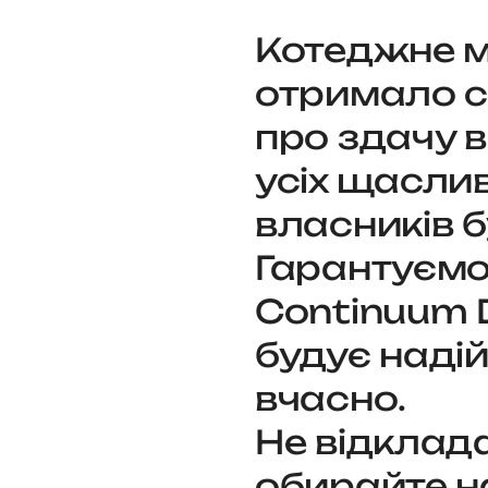
Котеджне м
отримало с
про здачу в
усіх щасли
власників б
Гарантуємо
Continuum 
будує наді
вчасно.
Не відклада
обирайте н