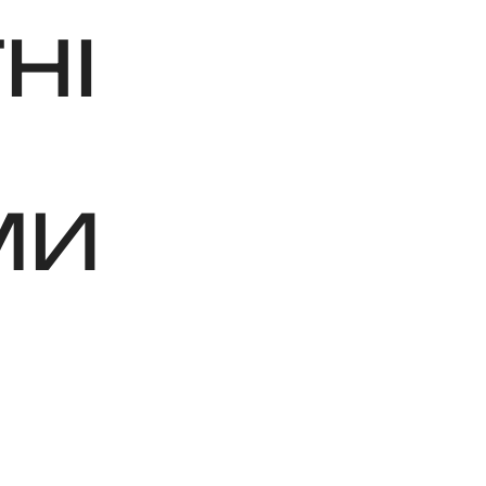
НІ
МИ