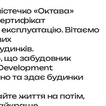
істечко «Октава»
ертифікат
 експлуатацію. Вітаємо
вих
удинків.
, що забудовник
Development
йно та здає будинки
йте життя на потім,
айкраще.