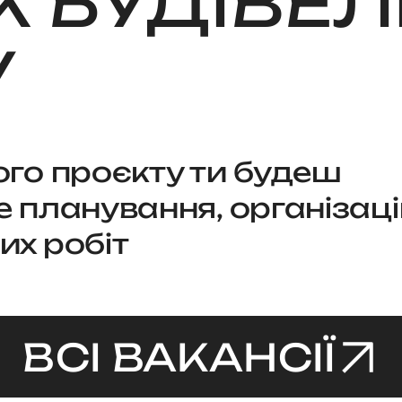
К БУДІВЕ
У
ого проєкту ти будеш
е планування, організац
их робіт
ВСІ ВАКАНСІЇ