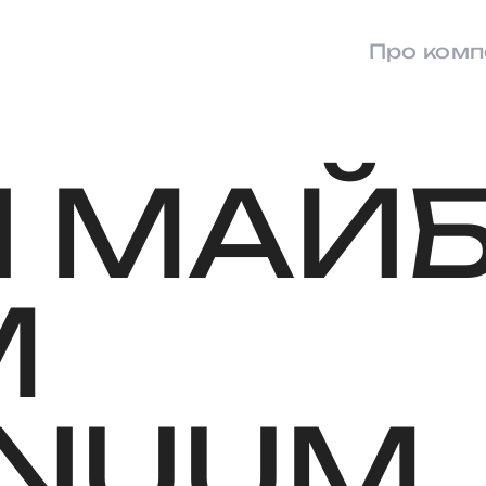
Про комп
Й
МАЙБ
М
INUUM