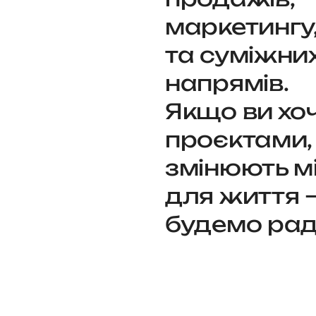
маркетингу,
та суміжни
напрямів.
Якщо ви хо
проєктами, 
змінюють мі
для життя 
будемо рад