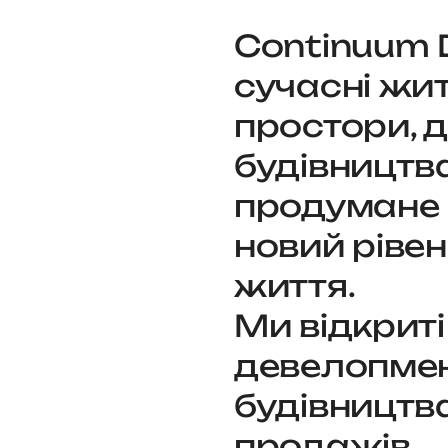
Continuum 
сучасні жит
простори, д
будівництв
продумане
новий рівен
життя.
Ми відкриті
девелопмен
будівництва
продажів,