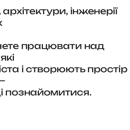
 архітектури, інженерії
х
чете працювати над
які
ста і створюють простір
—
і познайомитися.