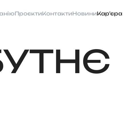
анію
Проєкти
Контакти
Новини
Карʼєра
УТНЄ