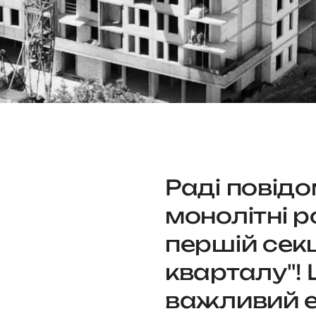
Раді повід
монолітні р
першій секц
кварталу"! 
важливий е