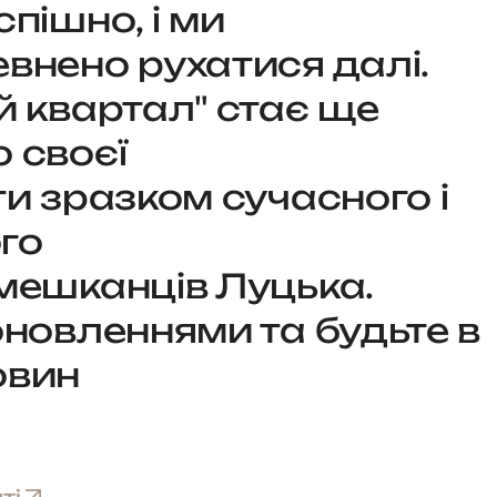
пішно, і ми
внено рухатися далі.
й квартал" стає ще
 своєї
и зразком сучасного і
го
мешканців Луцька.
оновленнями та будьте в
новин