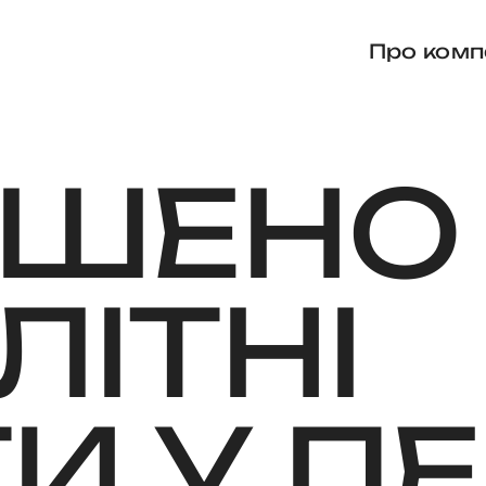
Про комп
РШЕНО
ІТНІ
ТИ
У
ПЕ