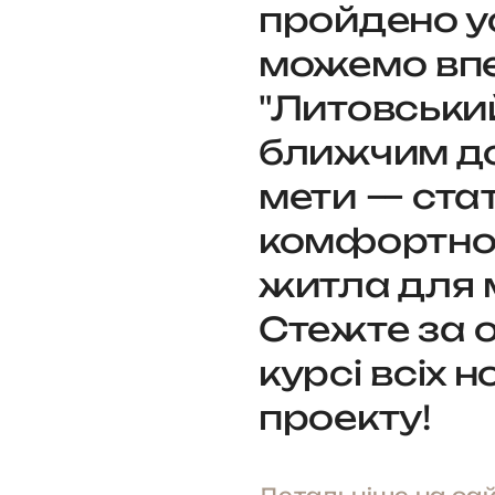
пройдено ус
можемо впе
"Литовськи
ближчим до
мети — стат
комфортно
житла для 
Стежте за 
курсі всіх 
проекту!