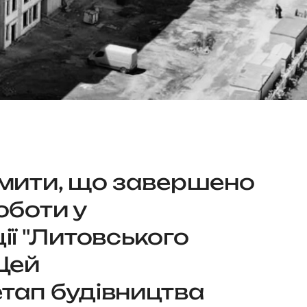
омити, що завершено
оботи у
ії "Литовського
Цей
тап будівництва