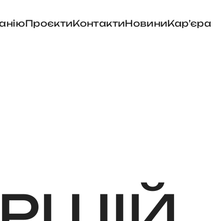
анію
Проєкти
Контакти
Новини
Карʼєра
РШІЙ