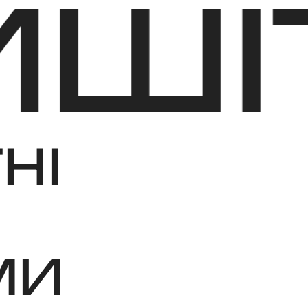
ТЬ 
НІ
МИ