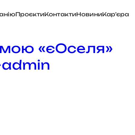
анію
Проєкти
Контакти
Новини
Карʼєра
мою «єОселя»
-admin