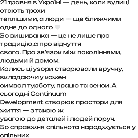
21 травня в Україні — день, коли вулиці
стають трохи
теплішими, а люди — ще ближчими
одне до одного
Бо вишиванка — це не лише про
традицію,а про відчуття
свого. Про зв’язок між поколіннями,
людьми й домом.
Колись ці узори створювали вручну,
вкладаючи у кожен
символ турботу, працю та сенси. А
сьогодні Continuum
Development створює простори для
життя — з такою ж
увагою до деталей і людей поруч.
Бо справжня спільнота народжується у
спільних