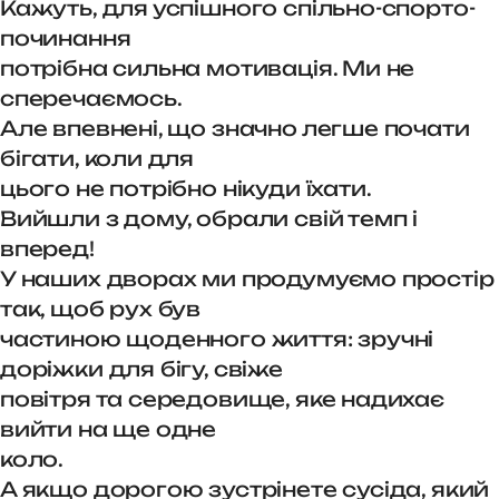
Кажуть, для успішного спільно-спорто-
починання
потрібна сильна мотивація. Ми не
сперечаємось.
Але впевнені, що значно легше почати
бігати, коли для
цього не потрібно нікуди їхати.
Вийшли з дому, обрали свій темп і
вперед!
У наших дворах ми продумуємо простір
так, щоб рух був
частиною щоденного життя: зручні
доріжки для бігу, свіже
повітря та середовище, яке надихає
вийти на ще одне
коло.
А якщо дорогою зустрінете сусіда, який